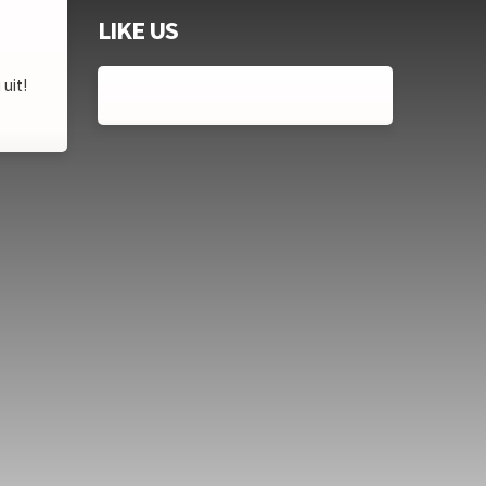
LIKE US
uit!