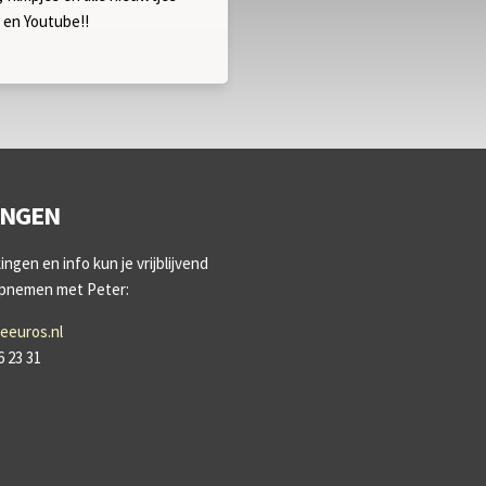
m en Youtube!!
INGEN
ngen en info kun je vrijblijvend
opnemen met Peter:
eeuros.nl
6 23 31