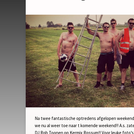
Na twee fantastische optredens afgelopen weekend 
we nu al weer toe naar t komende weekend!! A.s. za
DJ Rob Toonen op Kermix Rossum!! Voor leuke foto’s, 