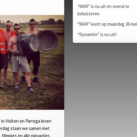
“WAR” is nu uit en overal te
beluisteren.
“WAR” komt op maandag 26 mei 
“Dynamite” is nu uit!
in Holten en Parrega leven
terdag staan we samen met
filmpjes en alle nieuwtjes