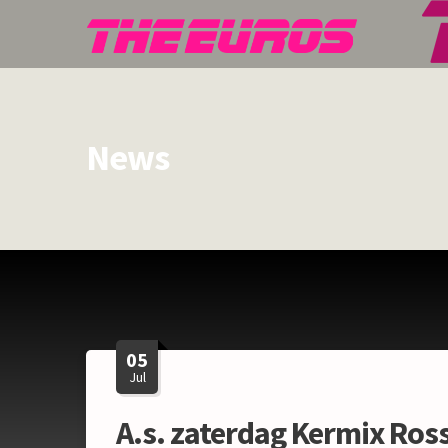
News
05
Jul
A.s. zaterdag Kermix Ros