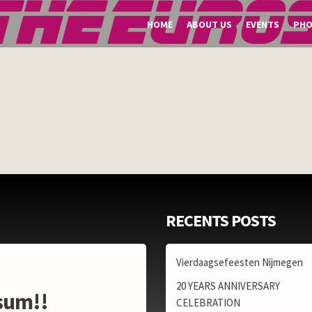
HOME
ABOUT US
EVENTS
PH
RECENTS POSTS
Vierdaagsefeesten Nijmegen
20 YEARS ANNIVERSARY
sum!!
CELEBRATION