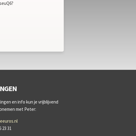
UseuQ6?
INGEN
ngen en info kun je vrijblijvend
opnemen met Peter:
eeuros.nl
6 23 31