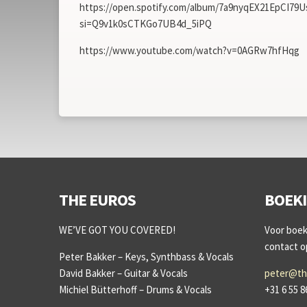
https://open.spotify.com/album/7a9nyqEX21EpCI79
si=Q9v1k0sCTKGo7UB4d_5iPQ
https://www.youtube.com/watch?v=0AGRw7hfHqg
THE EUROS
BOEK
WE’VE GOT YOU COVERED!
Voor boeki
contact 
Peter Bakker – Keys, Synthbass & Vocals
David Bakker – Guitar & Vocals
peter@th
Michiel Bütterhoff – Drums & Vocals
+31 6 55 8