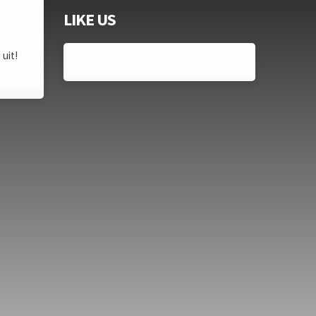
LIKE US
uit!