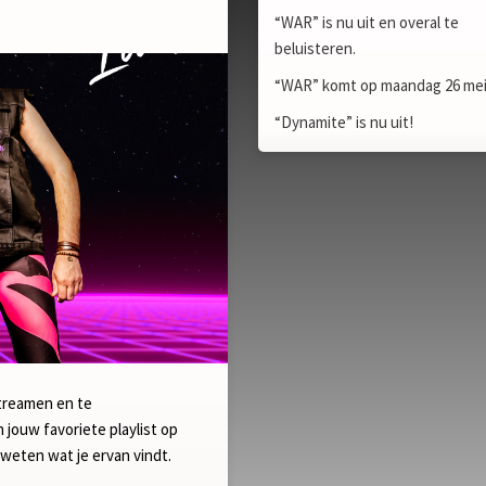
“WAR” is nu uit en overal te
beluisteren.
“WAR” komt op maandag 26 mei 
“Dynamite” is nu uit!
streamen en te
 jouw favoriete playlist op
 weten wat je ervan vindt.