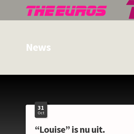
News
31
Oct
“Louise” is nu uit.