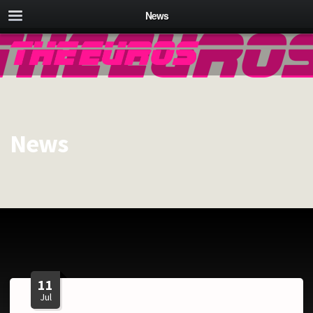
News
News
11
Jul