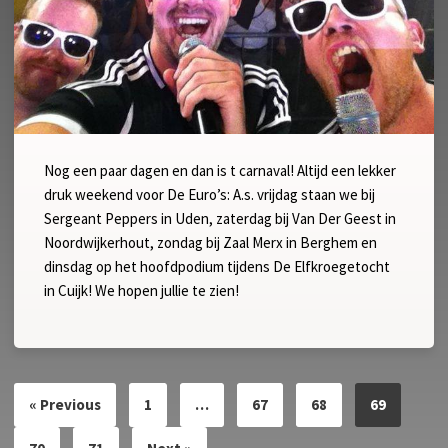
Nog een paar dagen en dan is t carnaval! Altijd een lekker
druk weekend voor De Euro’s: A.s. vrijdag staan we bij
Sergeant Peppers in Uden, zaterdag bij Van Der Geest in
Noordwijkerhout, zondag bij Zaal Merx in Berghem en
dinsdag op het hoofdpodium tijdens De Elfkroegetocht
in Cuijk! We hopen jullie te zien!
« Previous
1
…
67
68
69