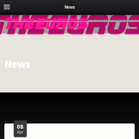
News
News
08
Apr