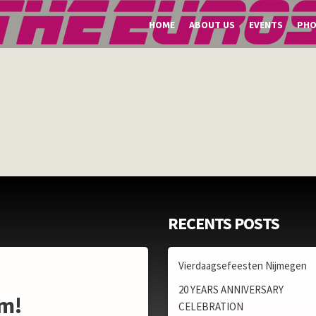
HOME
ABOUT US
EVENTS
PH
RECENTS POSTS
Vierdaagsefeesten Nijmegen
20 YEARS ANNIVERSARY
am!
CELEBRATION