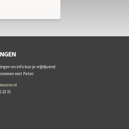
INGEN
ngen en info kun je vrijblijvend
opnemen met Peter:
eeuros.nl
6 23 31