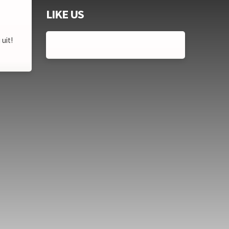
LIKE US
uit!