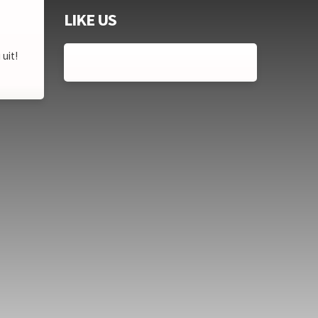
LIKE US
uit!