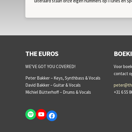
uiteraard staan onze eigen nummers op iTunes en Spo
THE EUROS
BOEK
WE’VE GOT YOU COVERED!
Voor boeki
contact 
Peter Bakker – Keys, Synthbass & Vocals
David Bakker – Guitar & Vocals
peter@th
Michiel Bütterhoff – Drums & Vocals
+31 6 55 8
Spotify
YouTube
Facebook