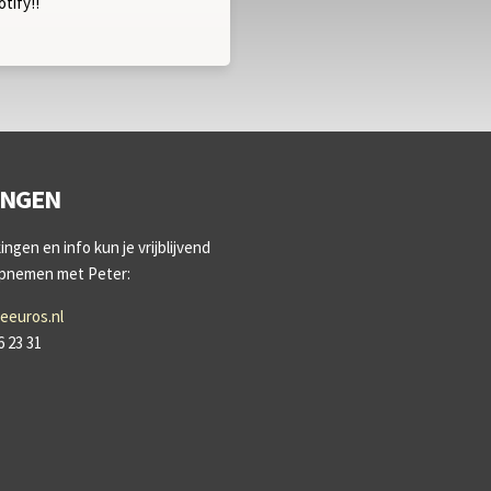
tify!!
INGEN
ngen en info kun je vrijblijvend
opnemen met Peter:
eeuros.nl
6 23 31