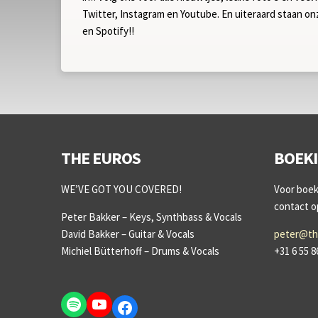
Twitter, Instagram en Youtube. En uiteraard staan o
en Spotify!!
THE EUROS
BOEK
WE’VE GOT YOU COVERED!
Voor boeki
contact 
Peter Bakker – Keys, Synthbass & Vocals
David Bakker – Guitar & Vocals
peter@th
Michiel Bütterhoff – Drums & Vocals
+31 6 55 8
Spotify
YouTube
Facebook