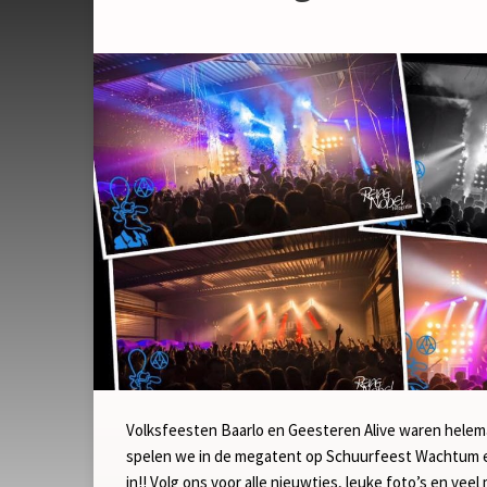
Volksfeesten Baarlo en Geesteren Alive waren helemaa
spelen we in de megatent op Schuurfeest Wachtum 
in!! Volg ons voor alle nieuwtjes, leuke foto’s en vee