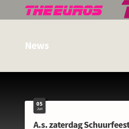
News
05
Jun
A.s. zaterdag Schuurfee