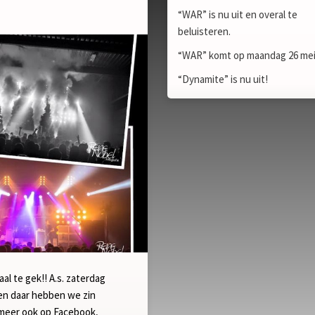
“WAR” is nu uit en overal te
beluisteren.
“WAR” komt op maandag 26 mei 
“Dynamite” is nu uit!
l te gek!! A.s. zaterdag
en daar hebben we zin
l meer ook op Facebook,