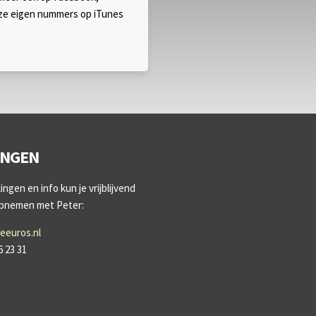
nze eigen nummers op iTunes
INGEN
ngen en info kun je vrijblijvend
opnemen met Peter:
eeuros.nl
6 23 31