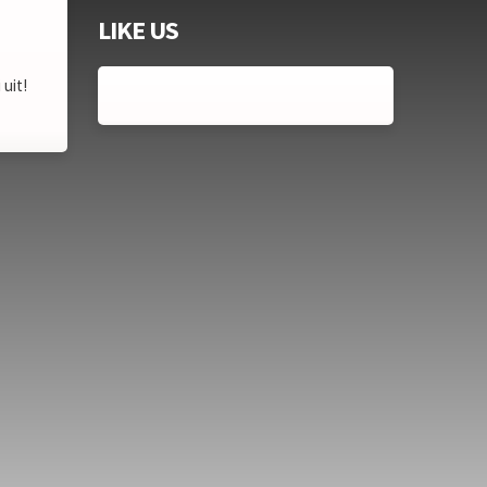
LIKE US
uit!