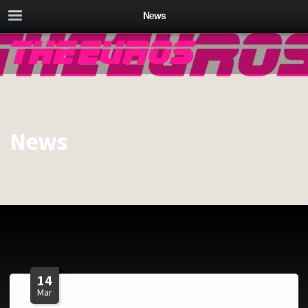
News
News
14
Mar