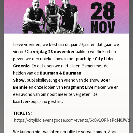
Lieve vrienden, we bestaan dit jaar 20 jaar en dat gaan we
vieren! Op
vrijdag 28 november
pakken we flink uit en
geven we een unieke show in het prachtige
City Lido
Groenlo
. En dat doen we niet alleen. Samen met de
helden van de
Buurman & Buurman
Show
,
publiekslieveling en vriend van de show
Boer
Bennie
en onze idolen van
Fragment Live
maken we er
een avond van om nooit meer te vergeten. De
kaartverkoop is nu gestart:
TICKETS:
https://citylido.eventgoose.com/events/6kQv1OPNaPqM0JWd
We kunnen niet wachten om jullie te verwelkomen. Zorg