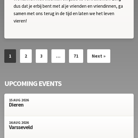
dus dat je erbij bent met al je vrienden en vriendinnen, ga
samen met ons terug in de tijd en laten we het leven
vieren!
1
2
3
…
71
Next »
UPCOMING EVENTS
15
AUG
2026
Dieren
16
AUG
2026
Varsseveld