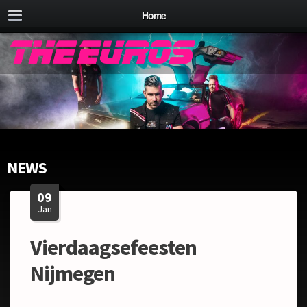
Home
NEWS
09
Jan
Vierdaagsefeesten
Nijmegen